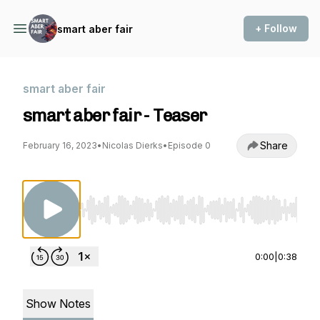
+ Follow
smart aber fair
smart aber fair
smart aber fair - Teaser
Share
February 16, 2023
•
Nicolas Dierks
•
Episode 0
Use Left/Right to seek, Home/End to jump to st
0:00
|
0:38
Show Notes