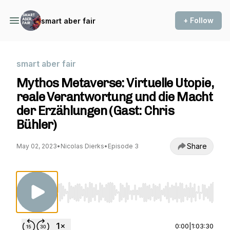
+ Follow
smart aber fair
smart aber fair
Mythos Metaverse: Virtuelle Utopie,
reale Verantwortung und die Macht
der Erzählungen (Gast: Chris
Bühler)
Share
May 02, 2023
•
Nicolas Dierks
•
Episode 3
Use Left/Right to seek, Home/End to jump to st
0:00
|
1:03:30